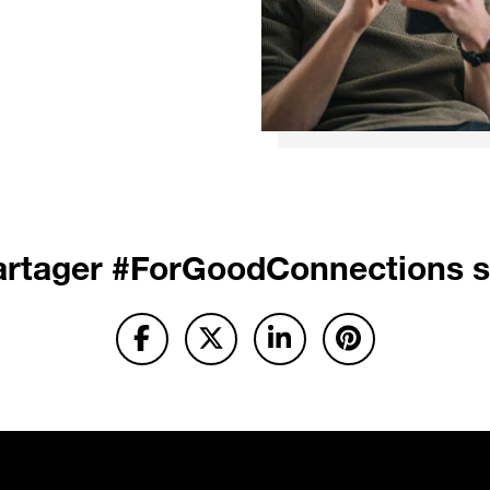
artager
#ForGoodConnections s