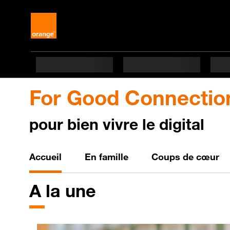
For Good Connectio
pour bien vivre le digital
Bien vivre le digital
Accueil
En famille
Coups de cœur
Bien
vivre le digital
A
la une
For Good Connections