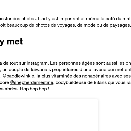
poster des photos. L’art y est important et même le café du ma
voit beaucoup de photos de voyages, de mode ou de paysages.
’y met
y a de tout sur Instagram. Les personnes âgées sont aussi les 
, un couple de taïwanais propriétaires d’une laverie qui mette
s,
@baddiewinkle
, la plus vitaminée des nonagénaires avec ses
ncore
@shepherdernestine
, bodybuildeuse de 83ans qui vous rap
es abdos. Hop hop hop !