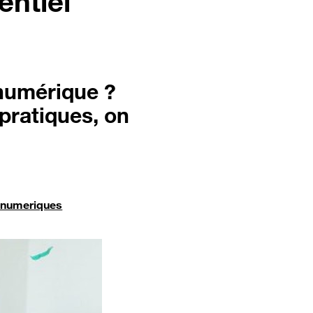
entiel
 numérique ?
pratiques, on
snumeriques