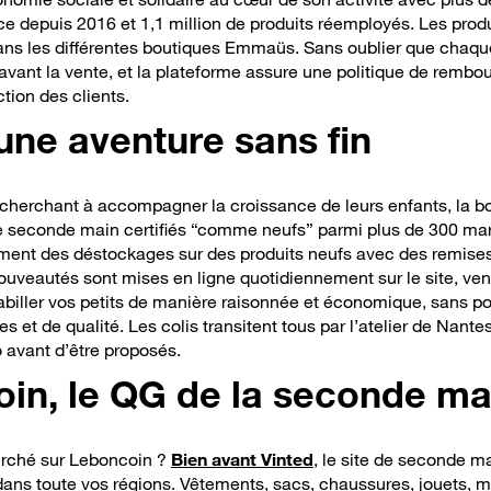
 depuis 2016 et 1,1 million de produits réemployés
. Les prod
dans les différentes boutiques Emmaüs.
Sans oublier
que chaque 
avant la vente, et la plateforme assure une politique de rembo
ction des clients.
ne aventure sans fin
herchant à accompagner la croissance de leurs enfants, la b
e seconde main certifiés “comme neufs” parmi plus de 300 mar
ment des déstockages sur des produits neufs avec des remises
s nouveautés sont mises en ligne quotidiennement sur le site, ve
biller vos petits de manière raisonnée et économique, sans pour
 et de qualité. Les colis transitent tous par l’atelier de Nantes
to avant d’être proposés
.
in, le QG de la seconde ma
herché sur Leboncoin
?
Bien avant Vinted
,
le site de seconde ma
 dans toute vos régions. Vêtements, sacs, chaussures, jouets, m