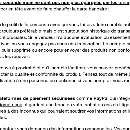
de seconde main ne sont pas non plus épargnés par les
arna
der en tête avant de faire chauffer la carte bancaire :
le profil de la personne avec qui vous faites affaire semble a
t toujours préférable mais c’est surtout son historique de trans
ont cruciales. Si le vendeur n’a aucune évaluation ou essentie
ives, ne vous engagez pas dans une transaction. Le compte pour
 puis supprimé ou encore pour envoyer des produits non confo
ous les recevez
.
trouve à proximité et qu’il semble légitime, vous pouvez procé
pecter la qualité et conformité du produit. Pensez tout de même 
alisation à une personne de confiance si vous comptez vous re
ateformes de paiement sécurisées
comme
PayPal
qui intèg
biométrique
et gardent une trace de votre achat en cas de litige
res à des inconnus
qui pourraient soutirer vos informations et
les.
’acheteur vous demande des informations personnelles. Vos c