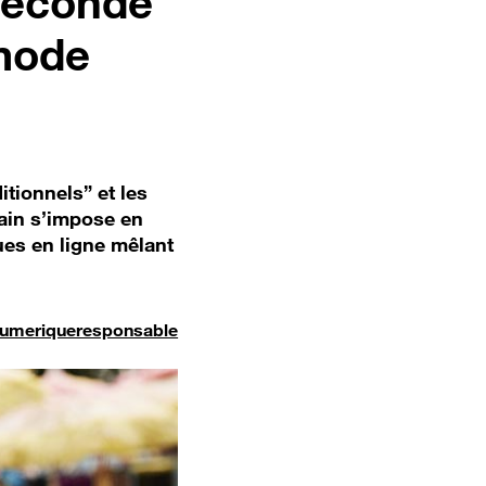
 seconde
 mode
tionnels” et les
main s’impose en
ues en ligne mêlant
umeriqueresponsable