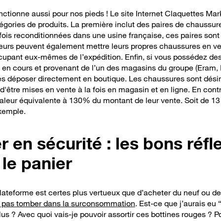
nctionne aussi pour nos pieds !
Le site Internet Claquettes Mar
égories de produits. La première inclut des paires de chaussur
fois reconditionnées dans une usine française, ces paires sont
ateurs peuvent également mettre leurs
propres
chaussures en ven
cupant eux-mêmes de l’expédition
. Enfin,
si vous possédez de
n en cours et provenant de l’un des magasins du groupe (Eram,
es déposer directement en boutique
. Les chaussures sont dési
d'être mises en vente à la fois en magasin et en ligne.
En contr
aleur équivalente à 130% du montant de leur vente. Soit de 13 
exemple
.
r en sécurité : les bons réf
 le panier
plateforme est certes plus vertueux que d’acheter du neuf ou de
pas tomber dans la surconsommation
.
Est-ce que j’aurais eu 
plus ? Avec quoi vais-je pouvoir assortir ces bottines rouges ?
Po