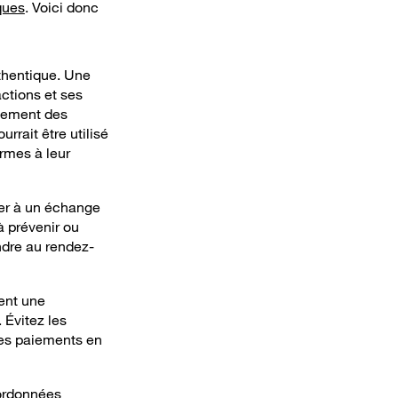
ques
. Voici donc
uthentique.
Une
actions et ses
llement des
rait être utilisé
rmes à leur
der à un échange
à prévenir ou
ndre au rendez-
rent une
. Évitez les
 les paiements en
oordonnées