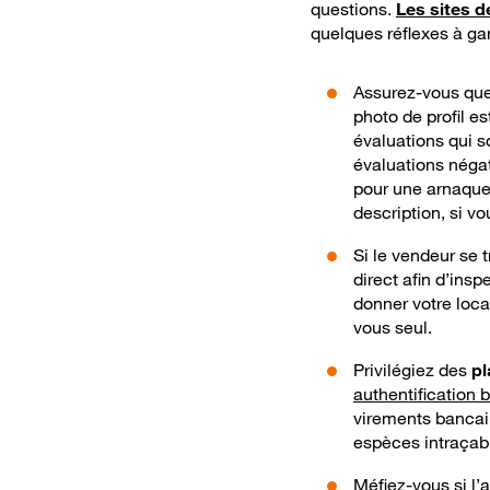
questions.
Les sites 
quelques réflexes à gar
Assurez-vous que 
photo de profil es
évaluations qui s
évaluations négat
pour une arnaque
description, si v
Si le vendeur se 
direct afin d’ins
donner votre loc
vous seul.
Privilégiez des
pl
authentification 
virements bancai
espèces intraçab
Méfiez-vous si l