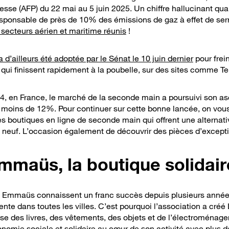
esse (AFP) du 22 mai au 5 juin 2025. Un chiffre hallucinant qua
t responsable de près de 10% des émissions de gaz à effet de se
secteurs aérien et maritime réunis
!
a d’ailleurs été adoptée par le Sénat le 10 juin dernier
pour frei
 qui finissent rapidement à la poubelle, sur des sites comme T
, en France, le marché de la seconde main a poursuivi son asc
 moins de 12%. Pour continuer sur cette bonne lancée,
on vou
es boutiques en ligne de seconde main qui offrent une alternat
 neuf. L’occasion également de découvrir des pièces d’excepti
mmaüs, la boutique solidair
es Emmaüs connaissent un
franc
succès depuis plusieurs anné
vente dans toutes les villes. C’est pourquoi l’association a cr
ose des livres, des vêtements, des objets et de l’électroménag
onomie sociale et solidaire au cœur de son activité avec plus