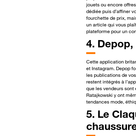
jouets ou encore offre
dédiée puis d’affiner vo
fourchette de prix, mai
un article qui vous pla
plateforme
pour un con
4.
Depop, 
Cette application brit
et Instagram. Depop fo
les publications de vos
restent intégrés à l’a
que les vendeurs sont é
Ratajkowski y ont même 
tendances mode, éthiq
5.
Le Claqu
chaussure