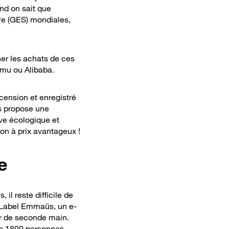
nd on sait que
rre (GES) mondiales,
ner les achats de ces
emu ou Alibaba.
ension et enregistré
s propose une
ive écologique et
on à prix avantageux !
e
es,
il reste
difficile de
éé Label Emmaüs,
un e-
er de seconde main
.
 de 1800 personnes