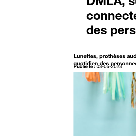
DMLA, su
connecté
des per
Lunettes, prothèses aud
quotidien des personnes 
Publié le :
03-05-2023