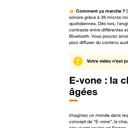
👉
Comment ça marche ?
D
sonore grâce à 36 micros inco
quotidiennes. Dès lors, l’eng
contraste entre différentes s
Bluetooth. Vous pouvez ainsi 
pour diffuser du contenu audi
Votre vidéo n'est p
E-vone : la
âgées
Imaginez un monde dans leque
concept de “E-vone”, la cha
ans vivent seules en France, 