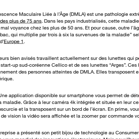
scence Maculaire Liée à l’Âge (DMLA) est une pathologie ext
des plus de 75 ans
. Dans les pays industrialisés, cette maladi
mal voyance chez les plus de 50 ans. Et pour cause, outre l’âge
ac, qui multiplie par trois à six la survenues de la maladie” s
d’
Europe 1
.
urs bien avisés travaillent actuellement sur des lunettes qui p
a start-up sud-coréenne Cellico et de ses lunettes “Arges”. Ces 
nnement des personnes atteintes de DMLA. Elles transposent en
érique.
ne application disponible sur smartphone vous permet de dét
la maladie. Grâce à leur caméra 4k intégrée et située en leur ce
bscurcie et la transposent sur un bord de l’écran. En prime, vo
 de vision la vidéo sera affichée et la zoomer par commande v
reprise a présenté son petit bijou de technologie au Consume