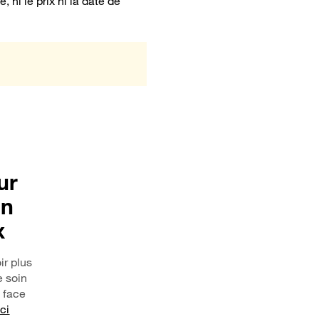
ni le prix ni la date de
ur
in
x
ir plus
e soin
e face
ici