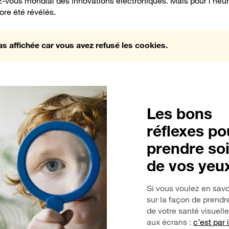
vous mondial des innovations électroniques. Mais pour l’heure, 
re été révélés.
as affichée car vous avez refusé les cookies.
Les bons
réflexes po
prendre so
de vos yeu
Si vous voulez en savo
sur la façon de prendr
de votre santé visuell
aux écrans :
c’est par 