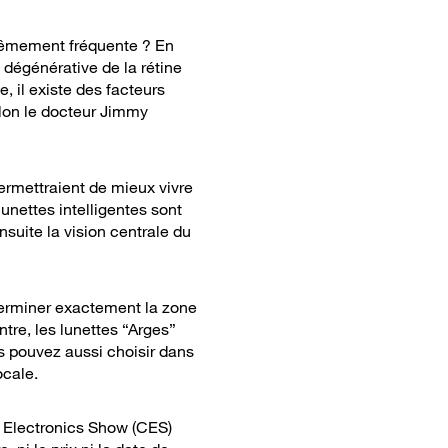
rêmement fréquente ? En
e dégénérative de la rétine
, il existe des facteurs
elon le docteur Jimmy
ermettraient de mieux vivre
lunettes intelligentes sont
suite la vision centrale du
erminer exactement la zone
ntre, les lunettes “Arges”
us pouvez aussi choisir dans
ocale.
r Electronics Show (CES)