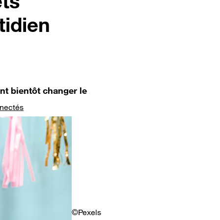
ets
tidien
nt bientôt changer le
nectés
©Pexels