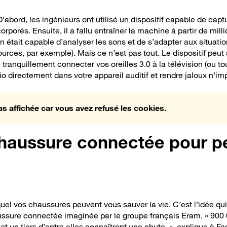
’abord, les ingénieurs ont utilisé un dispositif capable de captu
rporés. Ensuite, il a fallu entraîner la machine à partir de mill
in était capable d’analyser les sons et de s’adapter aux situat
ources, par exemple). Mais ce n’est pas tout. Le dispositif peut 
tranquillement connecter vos oreilles 3.0 à la télévision (ou to
o directement dans votre appareil auditif et rendre jaloux n’im
as affichée car vous avez refusé les cookies.
 chaussure connectée pour 
l vos chaussures peuvent vous sauver la vie. C’est l’idée qui
ussure connectée imaginée par le groupe français Eram. « 900
et un tiers d’entre elles connaîtront une chute. », explique à
Fas