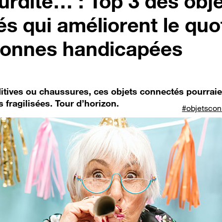
rdité… : Top 3 des obj
s qui améliorent le quo
sonnes handicapées
itives ou chaussures, ces objets connectés pourraie
fragilisées. Tour d’horizon.
#objetscon