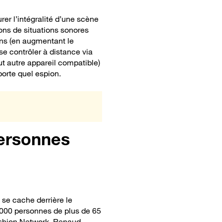
rer l’intégralité d’une scène
ions de situations sonores
ions (en augmentant le
se contrôler à distance via
ut autre appareil compatible)
porte quel espion.
personnes
 se cache derrière le
 000 personnes de plus de 65
hion Network
, Renaud