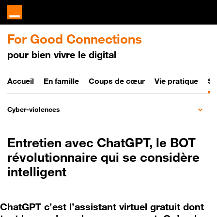
For Good Connections
pour bien vivre le digital
Bien vivre le digital
Accueil
En famille
Coups de cœur
Vie pratique
So
Cyber-violences
Entretien avec ChatGPT, le BOT
révolutionnaire qui se considère
intelligent
ChatGPT c’est l’assistant virtuel gratuit dont