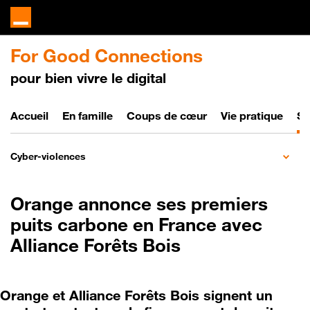
For Good Connections
pour bien vivre le digital
Bien vivre le digital
Accueil
En famille
Coups de cœur
Vie pratique
So
Cyber-violences
Orange annonce ses premiers
puits carbone en France avec
Alliance Forêts Bois
Orange et Alliance Forêts Bois signent un