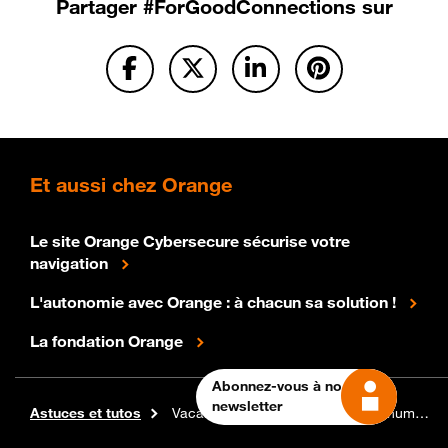
Partager
#ForGoodConnections sur
Et
aussi chez Orange
Le site Orange Cybersecure sécurise votre
navigation
L'autonomie avec Orange : à chacun sa solution !
La fondation Orange
Abonnez-vous à notre
newsletter
For Good Connections pour bien vivre le digital
Vie pratique
Astuces et tutos
Vacances d’automne : 3 activités numériques pour occuper toute la famille