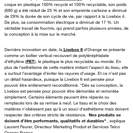
coque en plastique 100% recyclé et 100% recyclable, son poids
(690 g) a été réduit de 25 % et son empreinte carbone a diminué
de 29% la durée de son cycle de vie, par rapport à la Livebox 4.
De plus, sa consommation électrique a diminué de 17 %. Un
véritable travail de fourmis, qui prend parfois plusieurs années, de
la conception à la mise sur le marché.
Dernière innovation en date, la
Livebox 6
d’Orange se présente
comme un boîtier vertical recouvert de polytéréphtalate
d’éthylène (
PET
), le plastique le plus recyclable au monde. En
plus de l’esthétisme de cette matière imitant l’aspect du tissu, elle
a surtout l’avantage d’éviter les rayures d’usage. Et ce n’est pas
un détail hasardeux, puisque la Livebox 6 est pensée pour
pouvoir être entièrement reconditionné. "Dès sa conception, la
Livebox est pensée pour pouvoir être démontée et remontée
simplement. Certains éléments peuvent être réparés ou
remplacés lors de sa remise à neuf. Le tissu et le choix des
matières n'obéissent pas qu'à un souci d'esthétisme mais doivent
respecter des critères stricts de résistance.
Nos produits se
doivent d’être performants, qualitatifs et durables"
, explique
Laurent Feurer, Directeur Marketing Produit et Services Telco
Orange France.