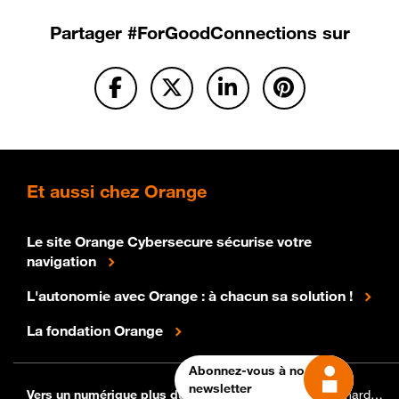
Partager
#ForGoodConnections sur
Et
aussi chez Orange
Le site Orange Cybersecure sécurise votre
navigation
L'autonomie avec Orange : à chacun sa solution !
La fondation Orange
Abonnez-vous à notre
newsletter
For Good Connections pour bien vivre le digital
Vers un numérique plus durable
La box : quand le hardware se veut plus responsable