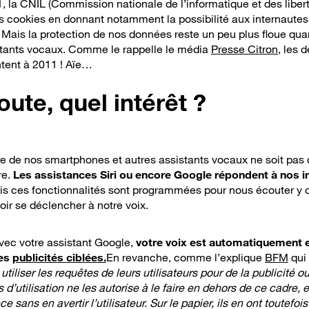
, la CNIL (Commission nationale de l’informatique et des liber
ces cookies en donnant notamment la possibilité aux internautes
Mais la protection de nos données reste un peu plus floue qua
stants vocaux. Comme le rappelle le média
Presse Citron
,
les 
ntent à 2011 !
Aïe…
ute, quel intérêt ?
e de nos smartphones et autres assistants vocaux ne soit pas 
re.
Les assistances Siri ou encore Google répondent à nos 
is ces fonctionnalités sont programmées pour nous écouter y 
ir se déclencher à notre voix.
vec votre assistant Google,
votre voix est automatiquement e
ses
publicités ciblées.
En revanche, comme l’explique
BFM
qui 
iliser les requêtes de leurs utilisateurs pour de la publicité o
 d’utilisation ne les autorise à le faire en dehors de ce cadre,
e sans en avertir l’utilisateur. Sur le papier, ils en ont toutefois