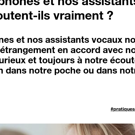
phones et nos assistan
utent-ils vraiment ?
es et nos assistants vocaux n
s étrangement en accord avec no
curieux et toujours à notre écou
n dans notre poche ou dans not
#pratique