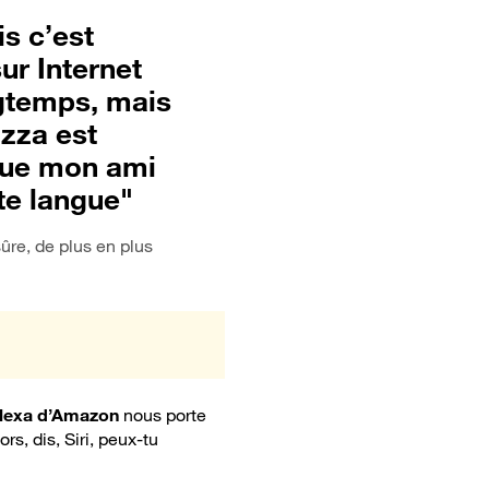
is c’est
ur Internet
ngtemps, mais
izza est
 que mon ami
te langue"
re, de plus en plus
 Alexa d’Amazon
nous porte
lors, dis, Siri, peux-tu