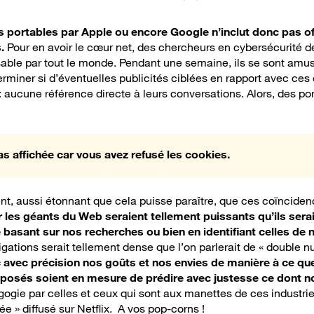
os portables par Apple ou encore Google n’inclut donc pas of
.
Pour en avoir le cœur net, des chercheurs en cybersécurité 
isable par tout le monde. Pendant une semaine, ils se sont am
rminer si d’éventuelles publicités ciblées en rapport avec ces 
: aucune référence directe à leurs conversations. Alors, des po
as affichée car vous avez refusé les cookies.
t, aussi étonnant que cela puisse paraître, que ces coïnciden
r les géants du Web seraient tellement puissants qu’ils serai
basant sur nos recherches ou bien en identifiant celles de 
igations serait tellement dense que l’on parlerait de « double 
avec précision nos goûts et nos envies de manière à ce que 
posés soient en mesure de prédire avec justesse ce dont n
ogie par celles et ceux qui sont aux manettes de ces industri
e » diffusé sur Netflix. A vos pop-corns !