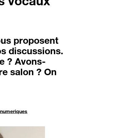
ts vocaux
ous proposent
s discussions.
te ? Avons-
re salon ? On
snumeriques