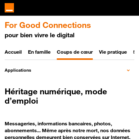
For Good Connections
pour bien vivre le digital
Bien vivre le digital
Accueil
En famille
Coups de cœur
Vie pratique
So
Applications
Héritage numérique, mode
d’emploi
Messageries, informations bancaires, photos,
abonnements... Même après notre mort, nos données
personnelles demeurent bien conservées sur Internet.