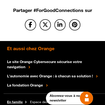
Partager
#ForGoodConnections sur
Et
aussi chez Orange
Le site Orange Cybersecure sécurise votre
navigation
L'autonomie avec Orange : à chacun sa solution !
La fondation Orange
Abonnez-vous à notre
newsletter
For Good Connections pour bien vivre le digital
En famille
Espace des parents