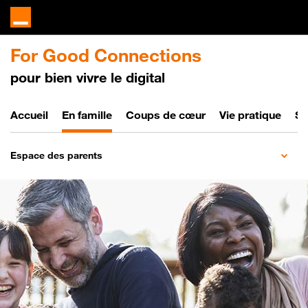
For Good Connections
pour bien vivre le digital
Bien vivre le digital
Accueil
En famille
Coups de cœur
Vie pratique
So
Espace des parents